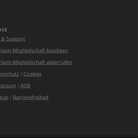
ICE
e & Support
ium-Mitgliedschaft kündigen
ium-Mitgliedschaft widerrufen
enschutz
/
Cookies
ressum
/
AGB
emap
/
Barrierefreiheit